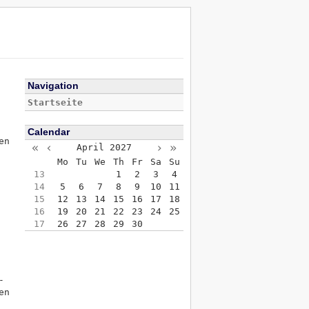
Navigation
Startseite
Calendar
en
«
‹
›
»
April
2027
Mo
Tu
We
Th
Fr
Sa
Su
13
1
2
3
4
14
5
6
7
8
9
10
11
15
12
13
14
15
16
17
18
16
19
20
21
22
23
24
25
17
26
27
28
29
30
-
en