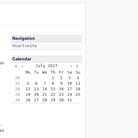
Navigation
Startseite
Calendar
en
«
‹
›
»
July
2027
Mo
Tu
We
Th
Fr
Sa
Su
26
1
2
3
4
27
5
6
7
8
9
10
11
28
12
13
14
15
16
17
18
29
19
20
21
22
23
24
25
30
26
27
28
29
30
31
-
en